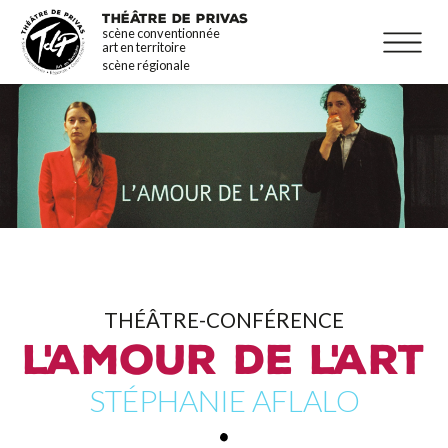
Aller
La programmation
THÉÂTRE DE PRIVAS
scène conventionnée
au
Infos pratiques
art en territoire
contenu
scène régionale
principal
THÉÂTRE-CONFÉRENCE
L'AMOUR DE L'ART
STÉPHANIE AFLALO