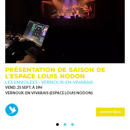
T
D
M
G
PRÉSENTATION DE SAISON DE
D
L’ESPACE LOUIS NODON
PR
LES ENVOLÉES · VERNOUX-EN-VIVARAIS
JE
VEND. 25 SEPT. À 19H
SA
VERNOUX-EN-VIVARAIS (ESPACE LOUIS NODON)
VE
entrée libre