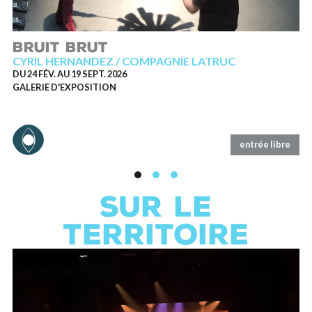
BRUIT BRUT
C
CYRIL HERNANDEZ / COMPAGNIE LATRUC
B
DU 24 FÉV. AU 19 SEPT. 2026
D
GALERIE D'EXPOSITION
P
VE
TH
entrée libre
SUR LE
TERRITOIRE