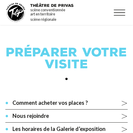
Aller
La programmation
THÉÂTRE DE PRIVAS
scène conventionnée
au
Infos pratiques
art en territoire
contenu
scène régionale
principal
PRÉPARER VOTRE
VISITE
Comment acheter vos places ?
Nous rejoindre
Les horaires de la Galerie d’exposition