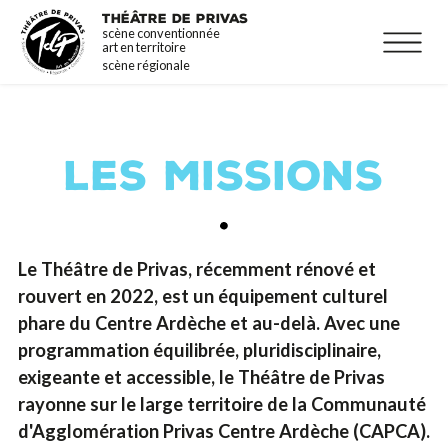
Aller
La programmation
THÉÂTRE DE PRIVAS
scène conventionnée
au
Infos pratiques
art en territoire
contenu
scène régionale
principal
LES MISSIONS
Le Théâtre de Privas, récemment rénové et
rouvert en 2022, est un équipement culturel
phare du Centre Ardèche et au-delà. Avec une
programmation équilibrée, pluridisciplinaire,
exigeante et accessible, le Théâtre de Privas
rayonne sur le large territoire de la Communauté
d'Agglomération Privas Centre Ardèche (CAPCA).