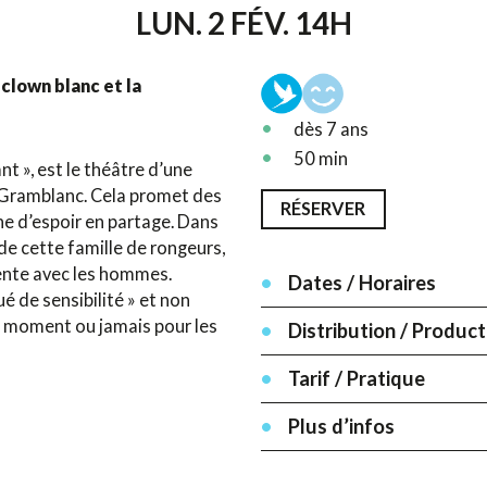
LUN. 2 FÉV. 14H
 clown blanc et la
dès 7 ans
50 min
t », est le théâtre d’une
n Gramblanc. Cela promet des
RÉSERVER
e d’espoir en partage. Dans
 de cette famille de rongeurs,
ente avec les hommes.
Dates / Horaires
é de sensibilité » et non
le moment ou jamais pour les
Distribution / Product
Tarif / Pratique
Plus d’infos