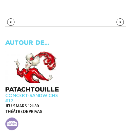
Médias précédents
Médias
AUTOUR DE…
PATACHTOUILLE
CONCERT-SANDWICHS
#17
JEU. 5 MARS 12H30
THÉÂTRE DE PRIVAS