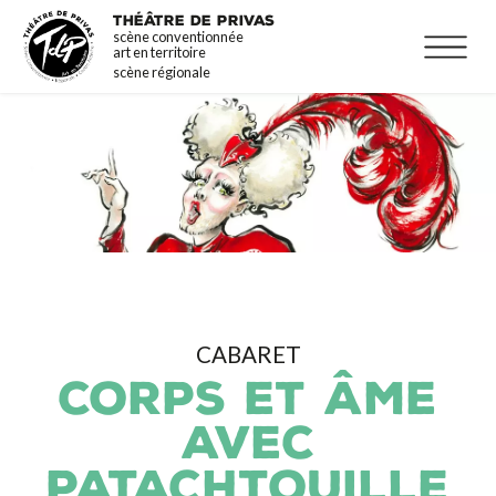
Aller
La programmation
THÉÂTRE DE PRIVAS
scène conventionnée
au
Infos pratiques
art en territoire
contenu
scène régionale
principal
CABARET
CORPS ET ÂME
AVEC
PATACHTOUILLE