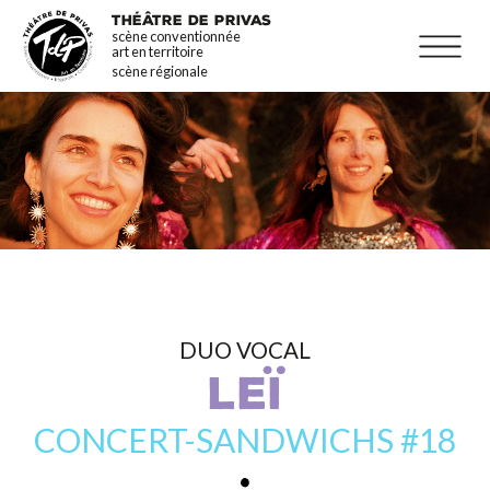
Aller
La programmation
THÉÂTRE DE PRIVAS
scène conventionnée
au
Infos pratiques
art en territoire
contenu
scène régionale
principal
DUO VOCAL
LEÏ
CONCERT-SANDWICHS #18