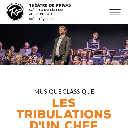
Aller
La programmation
THÉÂTRE DE PRIVAS
scène conventionnée
au
Infos pratiques
art en territoire
contenu
scène régionale
principal
MUSIQUE CLASSIQUE
LES
TRIBULATIONS
D'UN CHEF