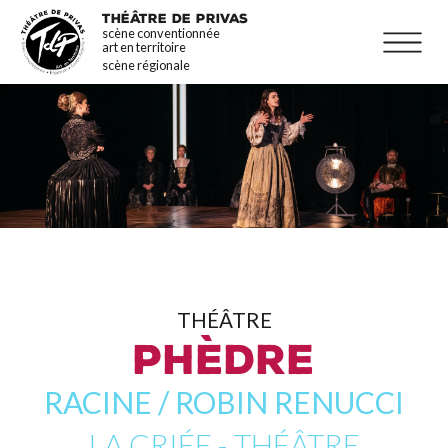
Aller
La programmation
THÉÂTRE DE PRIVAS
scène conventionnée
au
Infos pratiques
art en territoire
contenu
scène régionale
principal
THÉÂTRE
PHÈDRE
RACINE / ROBIN RENUCCI
LA CRIÉE - THÉÂTRE